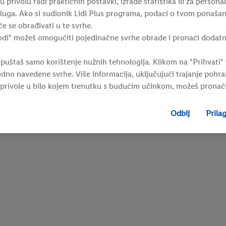
u privolu radi praktičnih postavki, izrade statistika ili za persona
usluga. Ako si sudionik Lidl Plus programa, podaci o tvom ponašan
e se obrađivati u te svrhe.
odi" možeš omogućiti pojedinačne svrhe obrade i pronaći dodatn
puštaš samo korištenje nužnih tehnologija. Klikom na "Prihvati" 
dno navedene svrhe. Više informacija, uključujući trajanje pohra
 privole u bilo kojem trenutku s budućim učinkom, možeš pronać
sum možeš pronaći ovdje.
Odbij
Prila