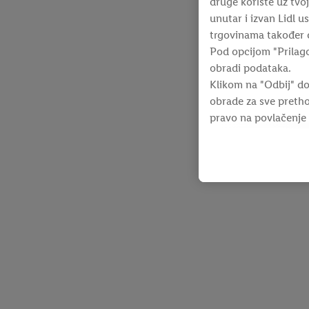
druge koriste uz tvoj
unutar i izvan Lidl 
trgovinama također ć
Pod opcijom "Prilag
obradi podataka.
Klikom na "Odbij" do
obrade za sve pretho
pravo na povlačenje
o privatnosti
.
Impres