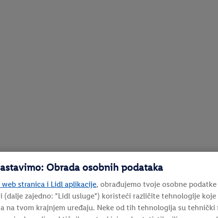
 nastavimo: Obrada osobnih podataka
 web stranica i Lidl aplikacije
, obrađujemo tvoje osobne podatke
i (dalje zajedno: "
Lidl usluge
") koristeći različite tehnologije koj
a na tvom krajnjem uređaju. Neke od tih tehnologija su tehnički