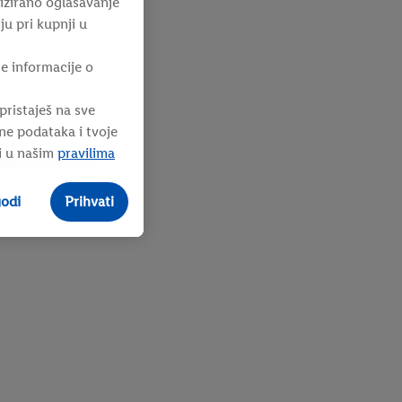
lizirano oglašavanje
ju pri kupnji u
e informacije o
pristaješ na sve
ne podataka i tvoje
i u našim
pravilima
godi
Prihvati