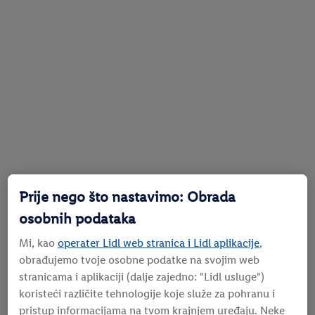
Prije nego što nastavimo: Obrada
osobnih podataka
Mi, kao
operater Lidl web stranica i Lidl aplikacije
,
obrađujemo tvoje osobne podatke na svojim web
stranicama i aplikaciji (dalje zajedno: "
Lidl usluge
")
koristeći različite tehnologije koje služe za pohranu i
pristup informacijama na tvom krajnjem uređaju. Neke