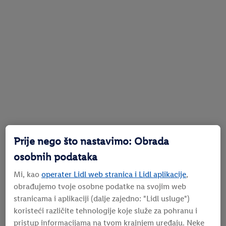
Prije nego što nastavimo: Obrada
osobnih podataka
Mi, kao
operater Lidl web stranica i Lidl aplikacije
,
obrađujemo tvoje osobne podatke na svojim web
stranicama i aplikaciji (dalje zajedno: "
Lidl usluge
")
koristeći različite tehnologije koje služe za pohranu i
pristup informacijama na tvom krajnjem uređaju. Neke