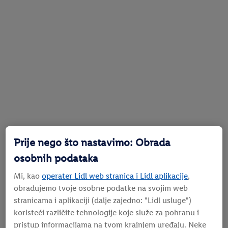
Prije nego što nastavimo: Obrada
osobnih podataka
Mi, kao
operater Lidl web stranica i Lidl aplikacije
,
obrađujemo tvoje osobne podatke na svojim web
stranicama i aplikaciji (dalje zajedno: "
Lidl usluge
")
koristeći različite tehnologije koje služe za pohranu i
pristup informacijama na tvom krajnjem uređaju. Neke